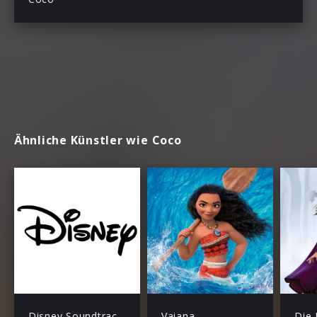
Ähnliche Künstler wie Coco
Disney Soundtracks
Vaiana
Die 