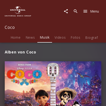
Coco
|
Menu
Musik
Coco
Home
News
Musik
Videos
Fotos
Biografie
Alben von Coco