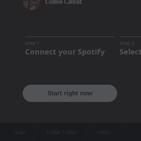
Start
Colbie Caillat
Fotos