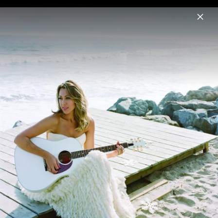
Menu
Colbie Caillat
Home
News
Musik
Videos
Fotos
Album Cover 2014