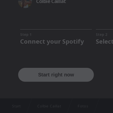
Start
Colbie Caillat
Fotos