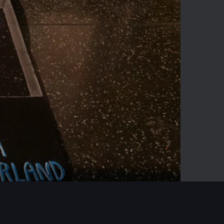
-03:32
Mute
Enter
fullscreen