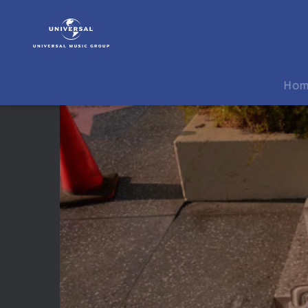
Counting
Crows
|
Video
|
Ho
Earthquake
Driver
(Art
Reveal)