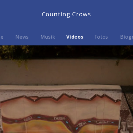
Counting Crows
me
News
Musik
Videos
Fotos
Biog