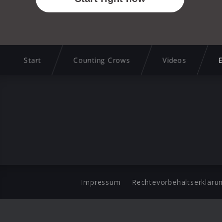
Start
Counting Crows
Videos
E
Impressum
Rechtevorbehaltserkläru