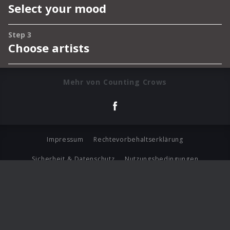
Mehr von Counting Crows
Impressum
Rechtevorbehaltserklärung
Sicherheit & Datenschutz
Nutzungsbedingungen
Journalistenlounge
Für Geschäftspartner
Barrierefreiheit Statement
© Copyright 2026 Universal Music Group N.V. All Rights
Reserved.