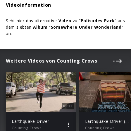
Videoinformation
Seht hier das alternative
Video
zu “
Palisades Park
” aus
dem siebten
Album
“
Somewhere Under Wonderland
”
an.
Weitere Videos von Counting Crows
03:33
Earthquake Driver
Earthquake Driver (Art Reveal)
Counting Crows
Counting Crows