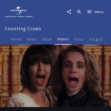
Counting
Crows
Menu
|
Video
|
Counting Crows
Scarecrow
Home
News
Musik
Videos
Fotos
Biografie
Play
-06:24
Play
Mute
Ent