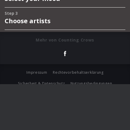
Mehr von Counting Crows
Impressum
Rechtevorbehaltserklärung
Sicherheit & Datenschutz
Nutzungsbedingungen
Journalistenlounge
Für Geschäftspartner
Barrierefreiheit Statement
© Copyright 2026 Universal Music Group N.V. All Rights
Reserved.