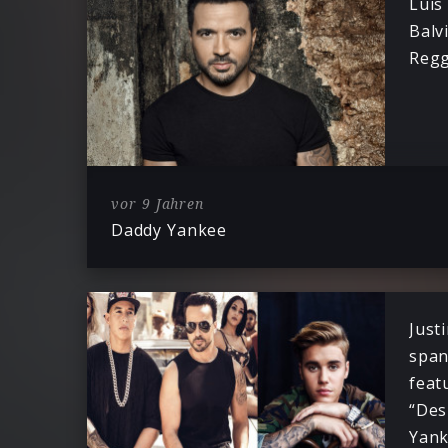
Luis
Balv
Reg
vor 9 Jahren
Daddy Yankee
Just
span
feat
“Des
Yank