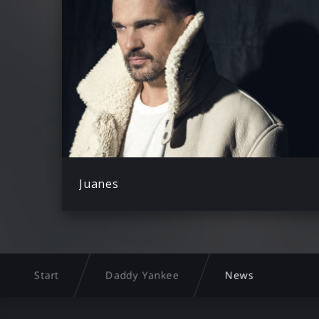
Juanes
Start
Daddy Yankee
News