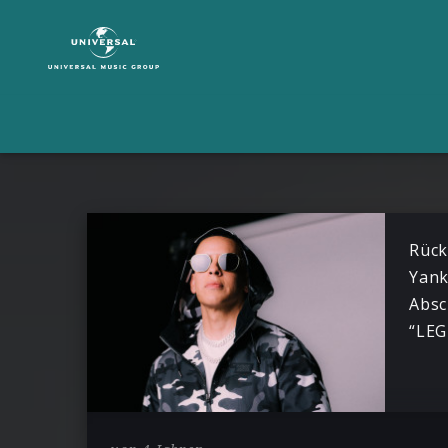
Daddy
Yankee
|
News
Rück
Yank
Absc
“LE