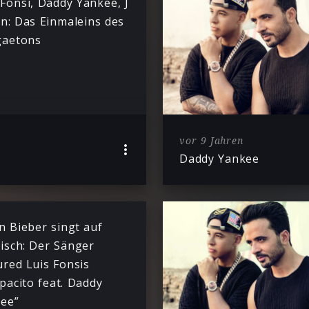
 Fonsi, Daddy Yankee, J
in: Das Einmaleins des
gaetons
vor 9 Jahren
Daddy Yankee
in Bieber singt auf
isch: Der Sänger
ured Luis Fonsis
pacito feat. Daddy
ee”