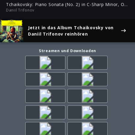
ful
Tchaikovsky: Piano Sonata (No. 2) in C-Sharp Minor, Op. 80: II. Andante
Daniil Trifonov
Jetzt in das Album
Tchaikovsky
von
Daniil Trifonov reinhören
Streamen und Downloaden