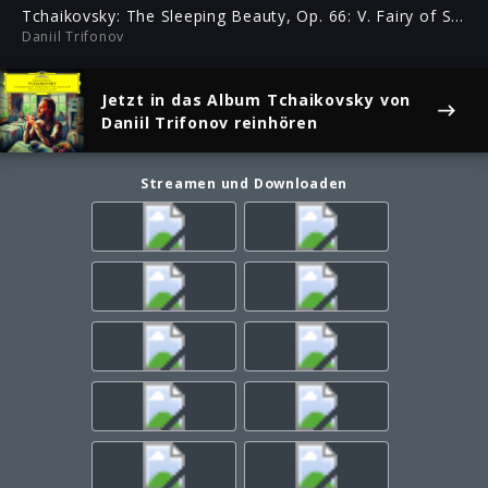
ful
Tchaikovsky: The Sleeping Beauty, Op. 66: V. Fairy of Silver
Daniil Trifonov
Jetzt in das Album
Tchaikovsky
von
Daniil Trifonov reinhören
Streamen und Downloaden