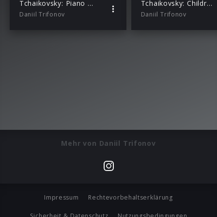
Tchaikovsky: Piano Sonata (No. 2) in C-Sharp Minor, Op. 80: II. Andante
Tchaikovsky: Children’s Album, Op. 39: No. 21, Sweet Dreams
Daniil Trifonov
Daniil Trifonov
Mehr von Daniil Trifonov
Impressum
Rechtevorbehaltserklärung
Sicherheit & Datenschutz
Nutzungsbedingungen