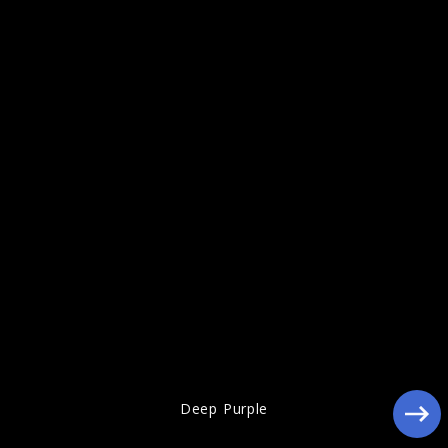
Deep Purple
Deep Purple