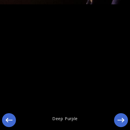
Deep Purple
Deep Purple