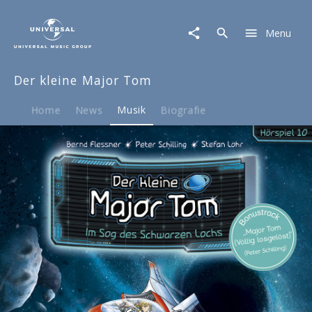
Der
kleine
Menu
Major
Tom
|
Der kleine Major Tom
Musik
|
10:
Home
News
Musik
Biografie
Im
Sog
des
Schwarzen
Lochs
(Hörspiel)