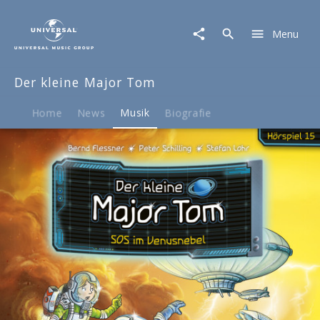
Der
kleine
Menu
Major
Tom
|
Der kleine Major Tom
Musik
|
15:
Home
News
Musik
Biografie
SOS
im
Venusnebel