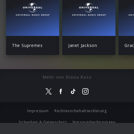
The Supremes
Janet Jackson
Grac
Mehr von Diana Ross
Impressum
Rechtevorbehaltserklärung
Sicherheit & Datenschutz
Nutzungsbedingungen
Journalistenlounge
Für Geschäftspartner