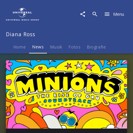
Diana
Ross
Menu
|
News
Diana Ross
Home
News
Musik
Fotos
Biografie