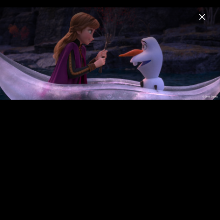
Menu
Die Eiskönigin
Home
News
Musik
Videos
Fotos
Biografie
Die Eiskönigin 2 - Szenenbilder