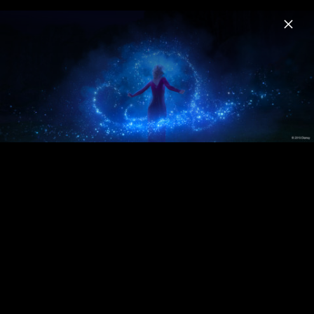
Menu
Die Eiskönigin
Home
News
Musik
Videos
Fotos
Biografie
Die Eiskönigin 2 - Szenenbilder