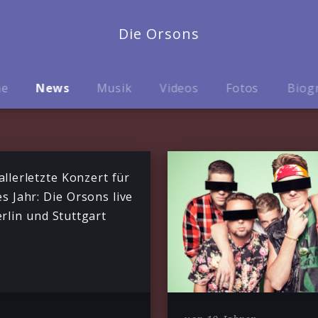
Die Orsons
me
News
Musik
Videos
Fotos
Biog
allerletzte Konzert für
es Jahr: Die Orsons live
erlin und Stuttgart