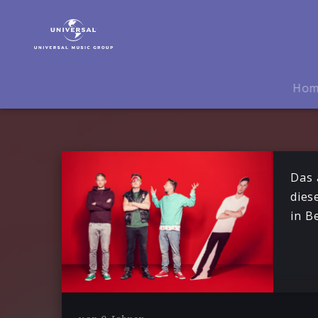
Die
Orsons
|
News
Ho
Das 
dies
in B