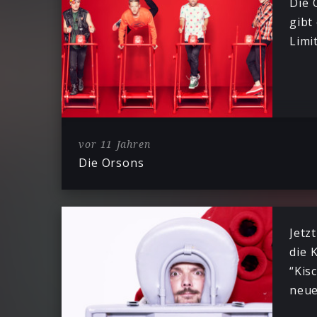
Die 
gibt 
Limi
vor 11 Jahren
Die Orsons
Jetz
die K
“Kis
neue