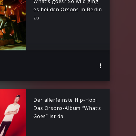
What’s goes? So wild ging
es bei den Orsons in Berlin
zu
Der allerfeinste Hip-Hop:
Das Orsons-Album “What’s
Goes” ist da