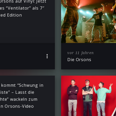
Orsons auf Vinyl: Jetzt
es “Ventilator” als 7″
ted Edition
vor 11 Jahren
Die Orsons
t kommt “Schwung in
iste” – Lasst die
chte” wackeln zum
n Orsons-Video