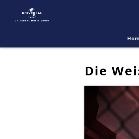
DIE
WEISSE
LILIE
|
Musik
Ho
&
Merch
Die Wei