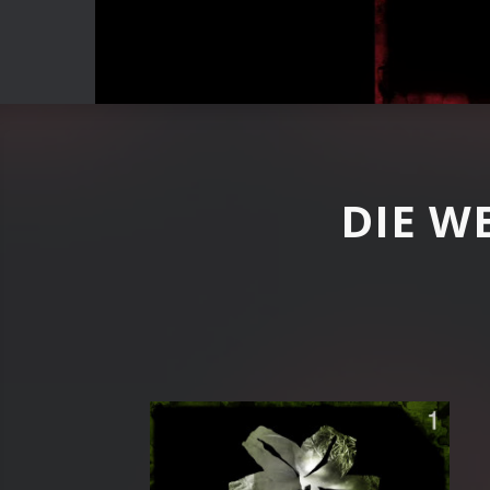
Play
15: Doppeltes Spiel
Play
DIE WEISSE LILIE
DIE WE