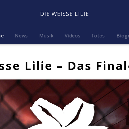
DIE WEISSE LILIE
me
News
Musik
Videos
Fotos
Biog
sse Lilie – Das Final