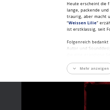
Heute erscheint die f
lange, packende und 
traurig, aber macht 
“
Weissen Lilie
” erzä
ist erstklassig, seit 
Folgenreich bedankt 
Autor und Sounddesi
die eine grandiose S
Und wir bedanken uns
gemacht, diese tolle 
Mehr anzeigen
Genießt die fulminant
heute überall als St
Staffel, mit den Folge
Und hier könnt ihr in