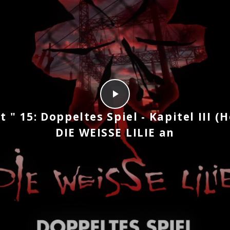
t " 15: Doppeltes Spiel - Kapitel III (
Play
DIE WEISSE LILIE an
Play