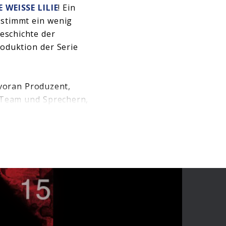
E WEISSE LILIE
! Ein
 stimmt ein wenig
eschichte der
roduktion der Serie
 voran Produzent,
 Team und Sprechern,
lten und es möglich
l III
”, die es ab
der finalen fünften