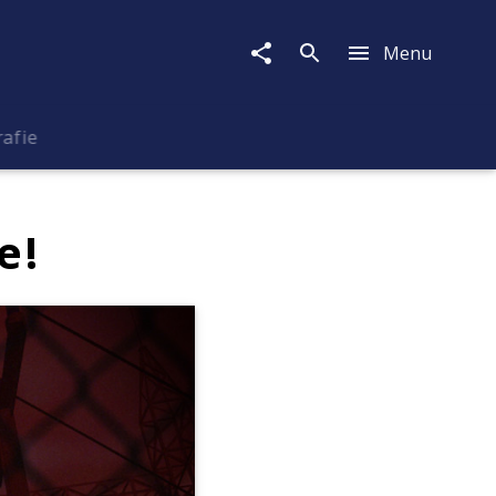
Menu
rafie
e!