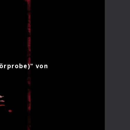
Hörprobe)" von