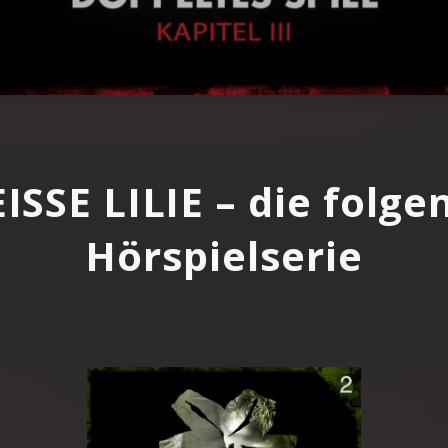
-01
 - Kapitel III (Hörprobe)
ISSE LILIE – die folge
Hörspielserie