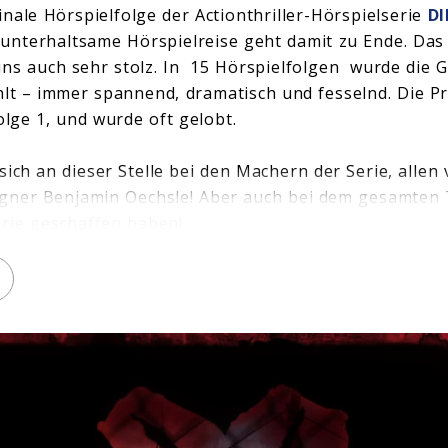
inale Hörspielfolge der Actionthriller-Hörspielserie
DI
unterhaltsame Hörspielreise geht damit zu Ende. Das
uns auch sehr stolz. In
15 Hörspielfolgen
wurde die G
hlt – immer spannend, dramatisch und fesselnd. Die P
Folge 1, und wurde oft gelobt.
sich an dieser Stelle bei den Machern der Serie, allen
gner Benjamin Oechsle! Aber auch bei dem gesamten
erie geschaffen haben!
 natürlich bei den Fans. Ihr habt uns die Treue geha
Story zu erzählen!
e Abschlussfolge der Serie: “
Doppeltes Spiel – Kapite
ream und Download gibt. Auch eine
3-CD Hörspielbox
n 13–15, ist erhältlich.
 die neue und gleichzeitig finale Folge reinhören: