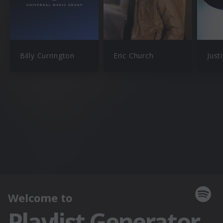
Billy Currington
Eric Church
Just