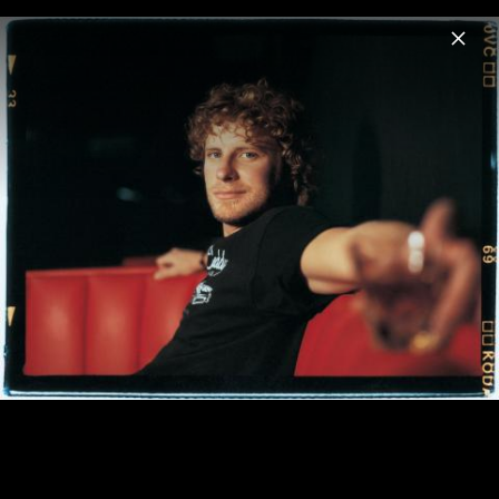
Menu
Dierks Bentley
Home
News
Musik
Videos
Fotos
Biografie
Dierks Bentley