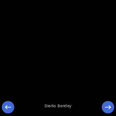
Ähnliche Künstler wie Dierks Bentley
Dierks Bentley