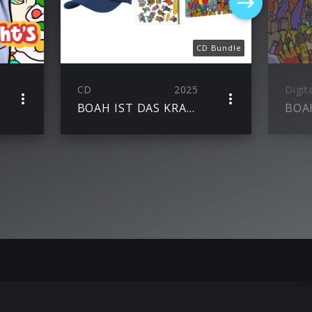
CD Bundle
CD
2025
Digit
BOAH IST DAS KRASS Fan Bundle
BOAH