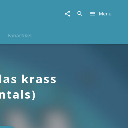
Menu
Fanartikel
das krass
ntals)