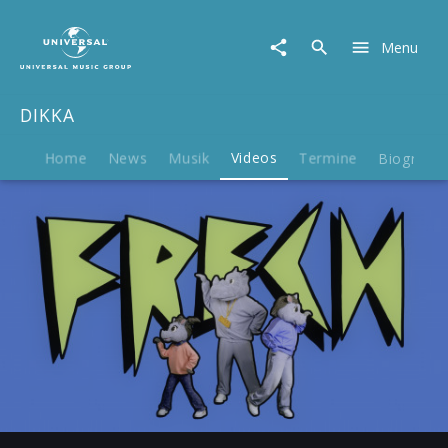
DIKKA
|
Menu
Video
|
Frech
DIKKA
Home
News
Musik
Videos
Termine
Biografie
Play
02:31
Play
Mute
Ent