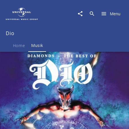
Dio
|
Menu
Musik
|
Diamonds
Dio
-
The
Best
Home
Musik
Of