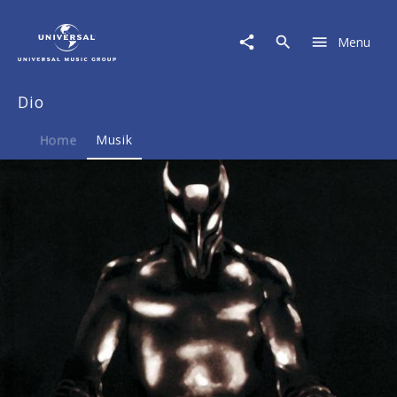
Dio
|
Menu
Musik
|
Evil
Dio
Collection
-
The
Home
Musik
Very
Best
Of
Dio