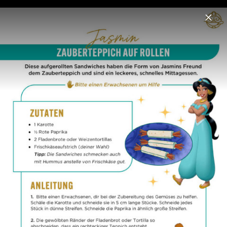
Menu
Disney Prinzessin
Home
News
Musik
Fotos
Disney Prinzessin - Spiel- & Bastelideen