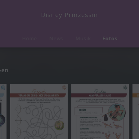
Disney Prinzessin
Home
News
Musik
Fotos
een