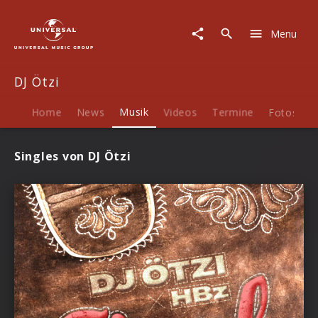
DJ
Ötzi
Menu
|
Musik
DJ Ötzi
Home
News
Musik
Videos
Termine
Fotos
B
Singles von DJ Ötzi