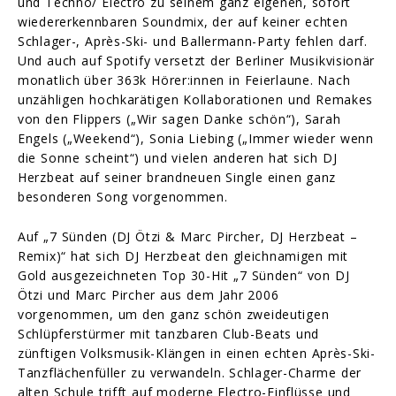
und Techno/ Electro zu seinem ganz eigenen, sofort
wiedererkennbaren Soundmix, der auf keiner echten
Schlager-, Après-Ski- und Ballermann-Party fehlen darf.
Und auch auf Spotify versetzt der Berliner Musikvisionär
monatlich über 363k Hörer:innen in Feierlaune. Nach
unzähligen hochkarätigen Kollaborationen und Remakes
von den Flippers („Wir sagen Danke schön“), Sarah
Engels („Weekend“), Sonia Liebing („Immer wieder wenn
die Sonne scheint“) und vielen anderen hat sich DJ
Herzbeat auf seiner brandneuen Single einen ganz
besonderen Song vorgenommen.
Auf „7 Sünden (DJ Ötzi & Marc Pircher, DJ Herzbeat –
Remix)“ hat sich DJ Herzbeat den gleichnamigen mit
Gold ausgezeichneten Top 30-Hit „7 Sünden“ von DJ
Ötzi und Marc Pircher aus dem Jahr 2006
vorgenommen, um den ganz schön zweideutigen
Schlüpferstürmer mit tanzbaren Club-Beats und
zünftigen Volksmusik-Klängen in einen echten Après-Ski-
Tanzflächenfüller zu verwandeln. Schlager-Charme der
alten Schule trifft auf moderne Electro-Einflüsse und