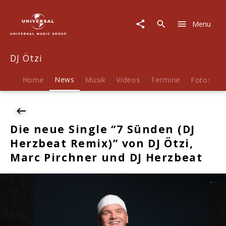
DJ
Ötzi
Menu
|
News
|
DJ Ötzi
Die
neue
Single
Home
News
Musik
Videos
Termine
Fotos
B
"7
Sünden
(DJ
Herzbeat
Die neue Single “7 Sünden (DJ
Remix)"
Herzbeat Remix)” von DJ Ötzi,
von
DJ
Marc Pirchner und DJ Herzbeat
Ötzi,
Marc
Pirchner
und
DJ
Herzbeat