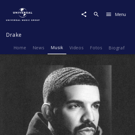
Drake
|
Menu
Musik
|
In
Drake
My
Feelings
Home
News
Musik
Videos
Fotos
Biografie