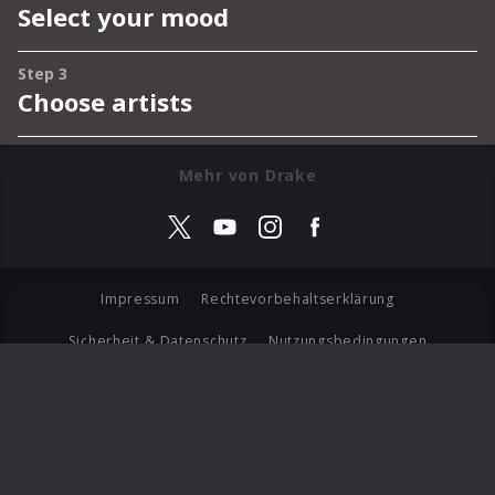
Mehr von Drake
Impressum
Rechtevorbehaltserklärung
Sicherheit & Datenschutz
Nutzungsbedingungen
Journalistenlounge
Für Geschäftspartner
Barrierefreiheit Statement
© Copyright 2026 Universal Music Group N.V. All Rights
Reserved.