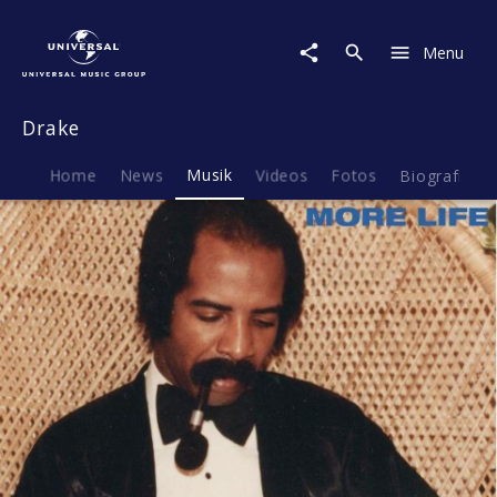
Drake
|
Menu
Musik
|
More
Drake
Life
Home
News
Musik
Videos
Fotos
Biografie