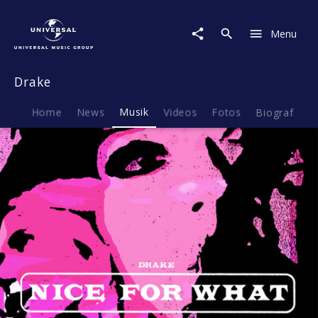
Drake
|
Menu
Musik
|
Nice
Drake
For
What
Home
News
Musik
Videos
Fotos
Biografie