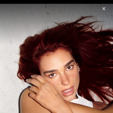
Menu
Dua Lipa
Home
News
Musik
Videos
Fotos
Biografie
Illusion Cover