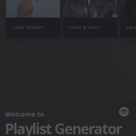
Lukas Graham
Years & Years
Lana