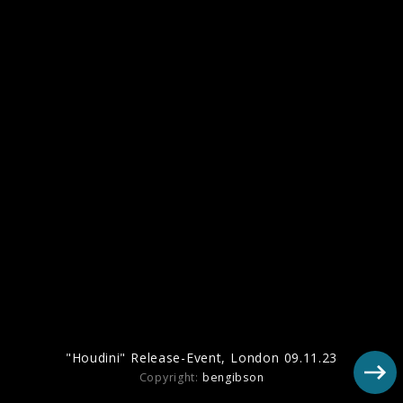
"Radical Optimism" Albumcover
Pressebilder 2024
"Houdini" Release-Event, London 09.11.23
Copyright:
bengibson