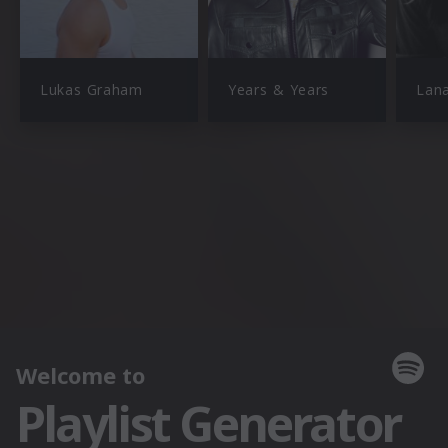
Lukas Graham
Years & Years
Lana