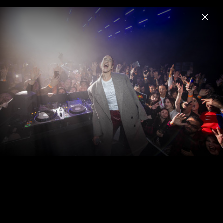
Menu
Dua Lipa
Home
News
Musik
Videos
Fotos
Biografie
Illusion Cover