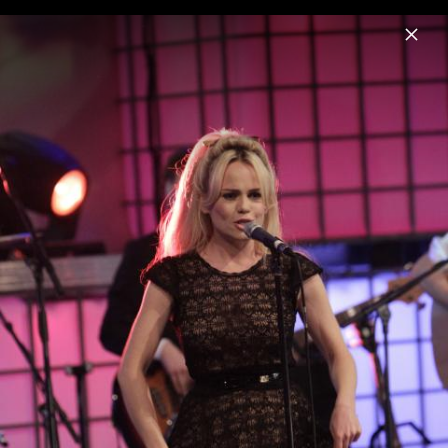
Menu
Duffy
Home
News
Musik
Videos
Fotos
Biografie
Duffy bei der DLD Focus Night in München