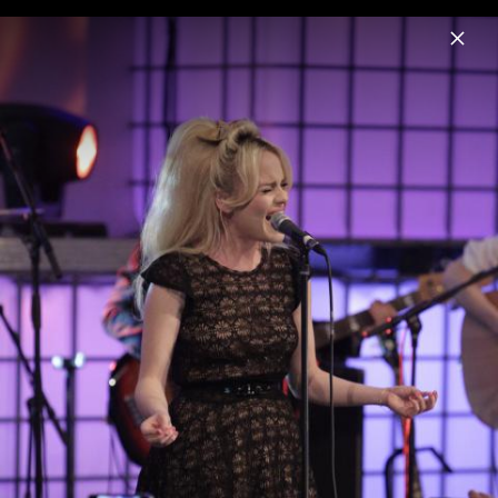
Menu
Duffy
Home
News
Musik
Videos
Fotos
Biografie
Duffy bei der DLD Focus Night in München