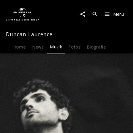
Duncan
Laurence
Menu
|
Musik
|
Duncan Laurence
Take
My
Breath
Home
News
Musik
Fotos
Biografie
Away