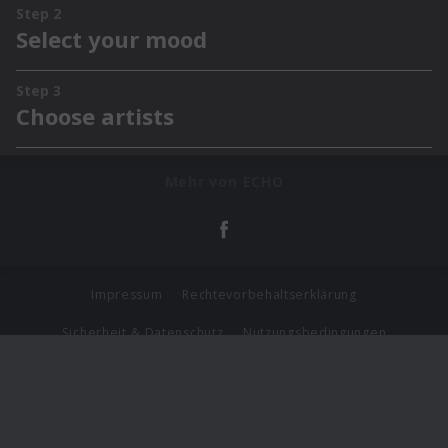
Mehr von ECHO
Impressum
Rechtevorbehaltserklärung
Sicherheit & Datenschutz
Nutzungsbedingungen
Journalistenlounge
Für Geschäftspartner
Barrierefreiheit Statement
© Copyright 2026 Universal Music Group N.V. All Rights