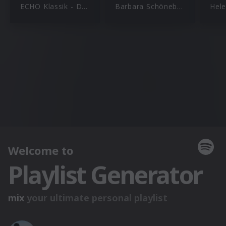
ECHO Klassik - Deutscher Musikpreis
Barbara Schöneberger
Hele