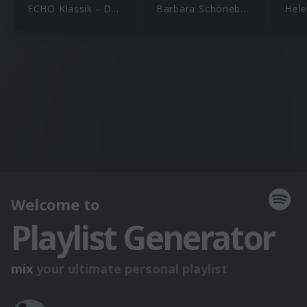
ECHO Klassik - Deutscher Musikpreis
Barbara Schöneberger
Hele