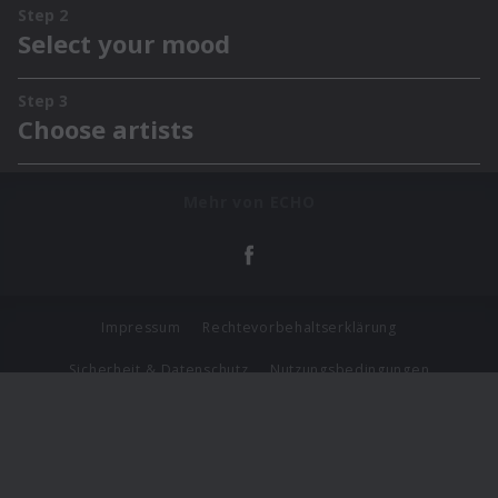
Mehr von ECHO
Impressum
Rechtevorbehaltserklärung
Sicherheit & Datenschutz
Nutzungsbedingungen
Journalistenlounge
Für Geschäftspartner
Barrierefreiheit Statement
© Copyright 2026 Universal Music Group N.V. All Rights