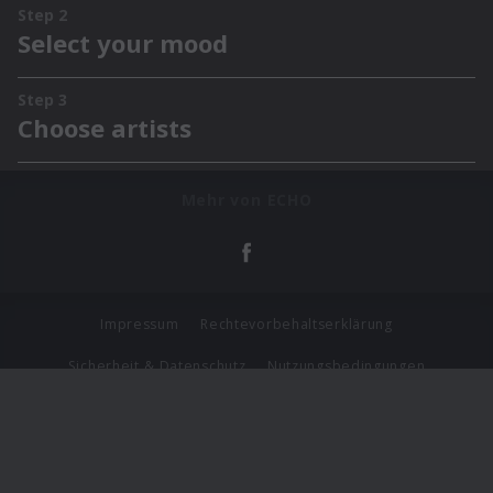
Mehr von ECHO
Impressum
Rechtevorbehaltserklärung
Sicherheit & Datenschutz
Nutzungsbedingungen
Journalistenlounge
Für Geschäftspartner
Barrierefreiheit Statement
© Copyright 2026 Universal Music Group N.V. All Rights