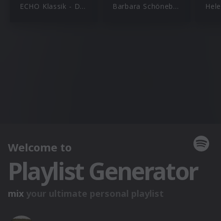
ECHO Klassik - Deutscher Musikpreis
Barbara Schöneberger
Hele