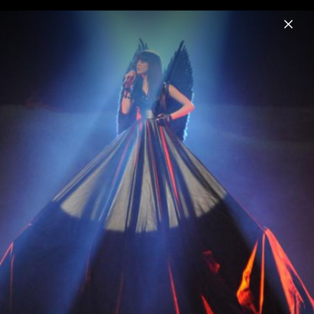
Menu
Eisblume
Home
News
Musik
Videos
Fotos
Biografie
Bilder vom "Für Immer" Videodreh