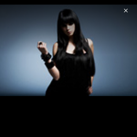
Menu
Eisblume
Home
News
Musik
Videos
Fotos
Biografie
Bilder vom "Für Immer" Videodreh