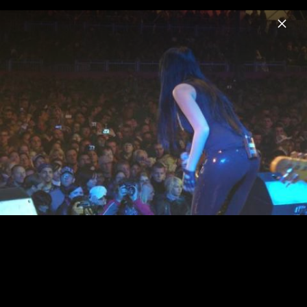
Menu
Eisblume
Home
News
Musik
Videos
Fotos
Biografie
Bilder vom "Für Immer" Videodreh