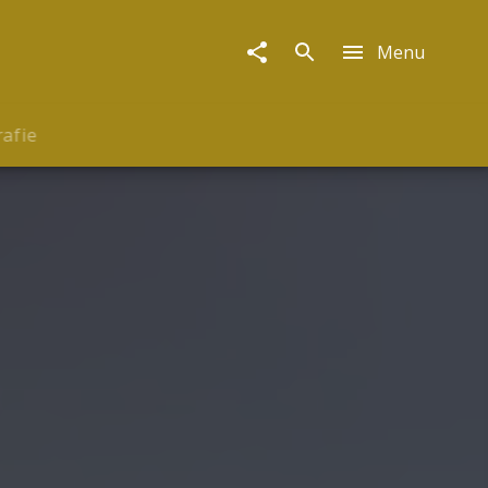
Menu
rafie