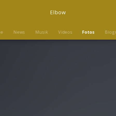
Elbow
me
News
Musik
Videos
Fotos
Biog