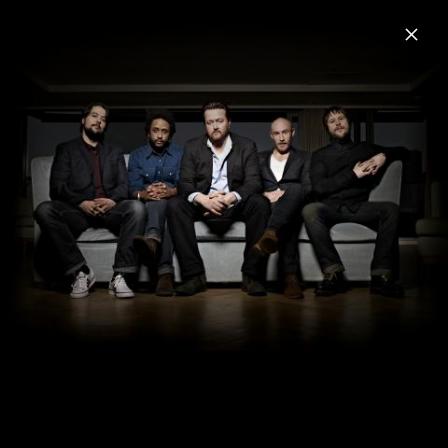
Menu
Elbow
Home
News
Musik
Videos
Fotos
Biografie
Pressebilder 2019