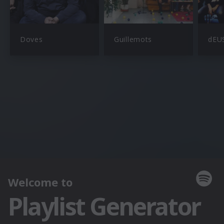
Doves
Guillemots
dEU