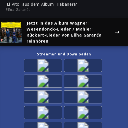
ful
'El Vito' aus dem Album 'Habanera'
Elīna Garanča
Jetzt in das Album
Wagner:
Wesendonck-Lieder / Mahler:
Rückert-Lieder
von Elīna Garanča
reinhören
Streamen und Downloaden