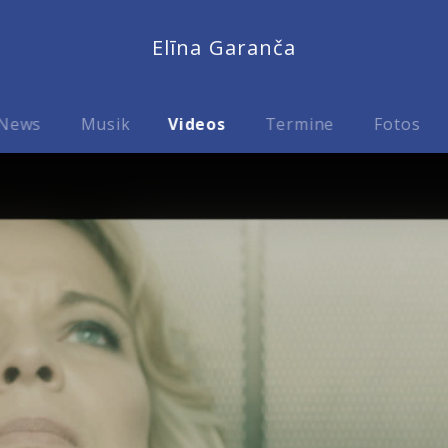
Elīna Garanča
News
Musik
Videos
Termine
Fotos