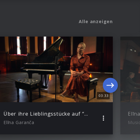
Alle anzeigen
03:33
Über ihre Lieblingsstücke auf “Lieder”
Elīna Garanča
Musi