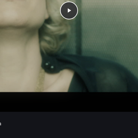
Play
a