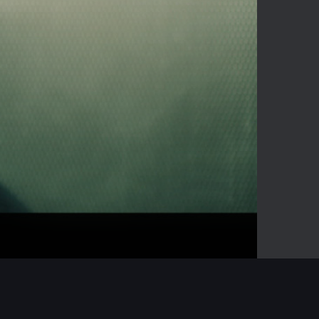
03:45
Mute
Enter
fullscreen