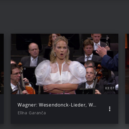
03:07
Wagner: Wesendonck-Lieder, WWV 91 – III. Im Treibhaus (with Christian Thielemann)
Elīna Garanča