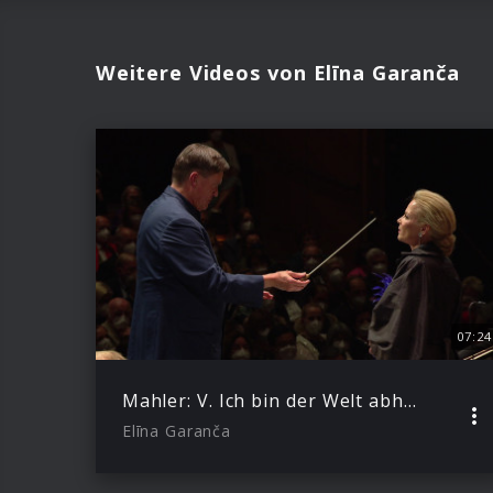
Weitere Videos von Elīna Garanča
07:24
Mahler: V. Ich bin der Welt abhanden gekommen [Rückert-Lieder] (with Christian Thielemann)
Elīna Garanča