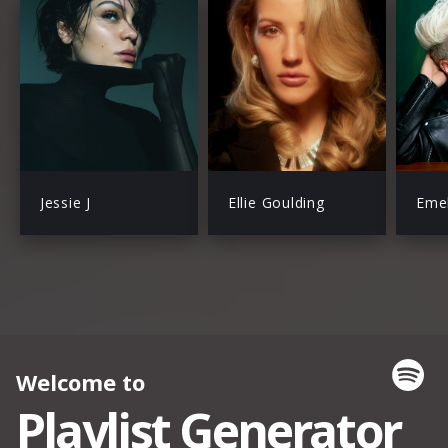
Jessie J
Ellie Goulding
Emel