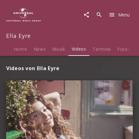
Ella
Eyre
Menu
|
Videos
Ella Eyre
Home
News
Musik
Videos
Termine
Fotos
B
Videos von Ella Eyre