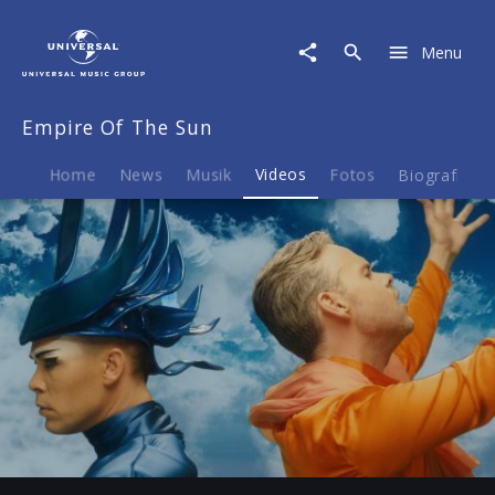
Empire
Of
Menu
The
Sun
|
Empire Of The Sun
Video
|
High
Home
News
Musik
Videos
Fotos
Biografie
And
Low
Play
-03:43
Play
Mute
Ent