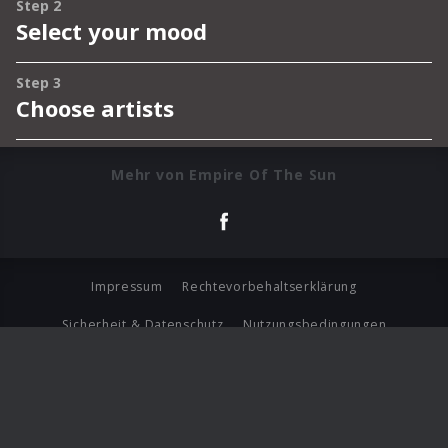
Mehr von Empire Of The Sun
Impressum
Rechtevorbehaltserklärung
Sicherheit & Datenschutz
Nutzungsbedingungen
Journalistenlounge
Für Geschäftspartner
Barrierefreiheit Statement
© Copyright 2026 Universal Music Group N.V. All Rights