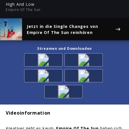
ful
High And Low
Empire Of The Sun
Jetzt in die Single
Changes
von
Empire Of The Sun reinhören
Streamen und Downloaden
Videoinformation
Kreativer geht es kaum.
Empire Of The Sun
haben sich