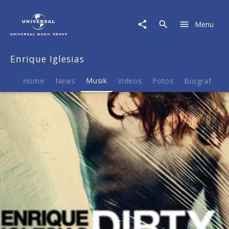
Enrique
Iglesias
Menu
|
Musik
|
Enrique Iglesias
Dirty
Dancer
(2-
Home
News
Musik
Videos
Fotos
Biografie
Track)