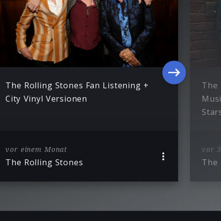
The Rolling Stones Fan Listening +
The 
City Vinyl Versionen
Musi
Star
vor einem Monat
vor 
The Rolling Stones
The 