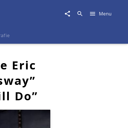
Menu
rafie
e Eric
ssway”
ll Do”