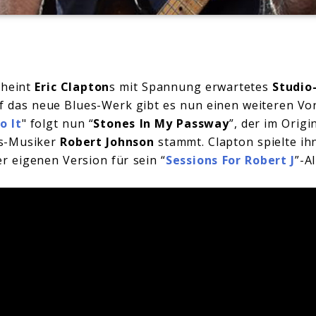
cheint
Eric Clapton
s mit Spannung erwartetes
Studio
 das neue Blues-Werk gibt es nun einen weiteren Vor
o It
" folgt nun “
Stones In My Passway
”, der im Origi
es-Musiker
Robert Johnson
stammt. Clapton spielte ih
er eigenen Version für sein “
Sessions For Robert J
”-A