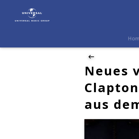
Eric
Clapton
|
News
|
Ho
Neues
von
Gitarren-
Legende
Neues v
Eric
Clapton:
Clapton
"Stones
In
aus dem
My
Passway"
aus
dem
neuen
Album