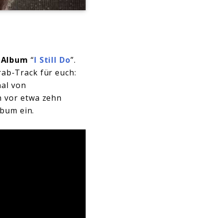
-Album
“
I Still Do
”.
ab-Track für euch:
nal von
n vor etwa zehn
lbum ein.