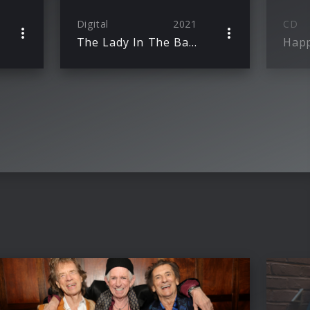
Digital
2021
CD
The Lady In The Balcony: Lockdown Sessions
Hap