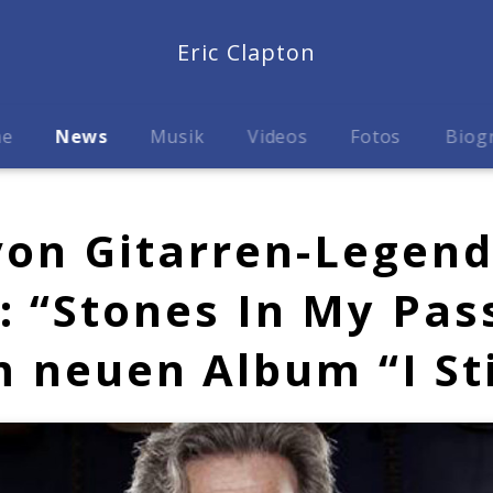
Eric Clapton
me
News
Musik
Videos
Fotos
Biog
on Gitarren-Legend
: “Stones In My Pa
 neuen Album “I Sti