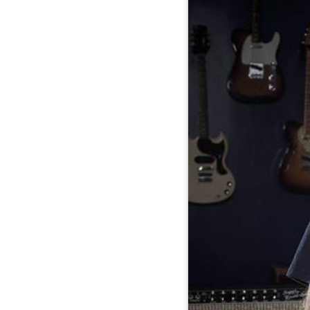
"I
Still
Do"